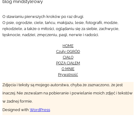
blog mindstyle’owy
O stawianiu pierwszych kroków po raz drugi.
O psie, ogrodzie, ciele, tańcu, makijażu, lesie, fotografii, modzie,
rękodziele, a także o miłości, oglądaniu się za siebie, zachwycie,
tęsknocie, nadziei, zmęczeniu, pasji, nerwie i radości.
HOME
Czuły OGRÓD
CIAŁO
POZA CIAŁEM
O MNIE
Prywatność
Zdjęcia i teksty są mojego autorstwa, chyba że zaznaczono, że jest
inaczej. Nie zezwalam na pobieranie i powielanie moich zdjęć i tekstów
w żadnej formie.
Designed with
WordPress