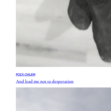
POZA CIAŁEM
And lead me not to desperation