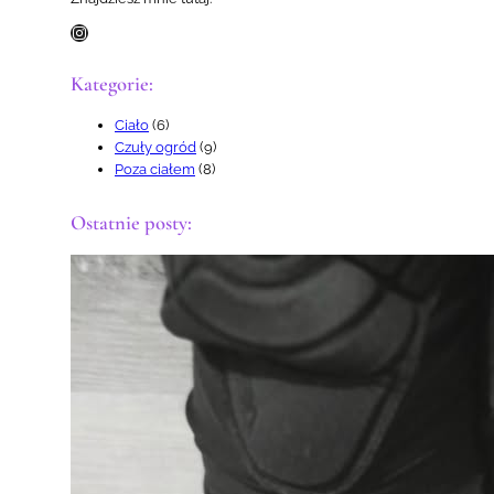
Instagram
Kategorie:
Ciało
(6)
Czuły ogród
(9)
Poza ciałem
(8)
Ostatnie posty: