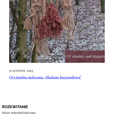
11 września, 2023
Oryginalna makrama „Madame burgundowa”
ROZKWITANIE
blog mindstyle’owy