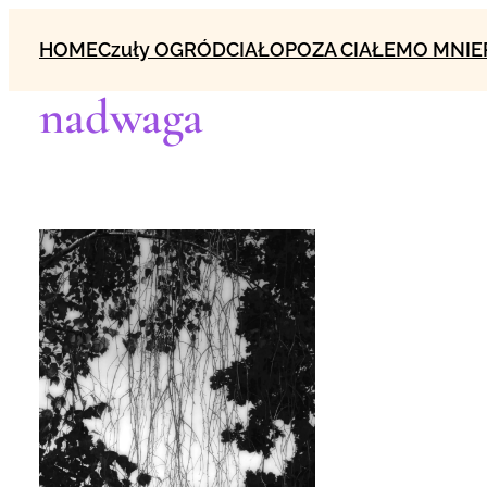
Przejdź
HOME
Czuły OGRÓD
CIAŁO
POZA CIAŁEM
O MNIE
do
treści
nadwaga