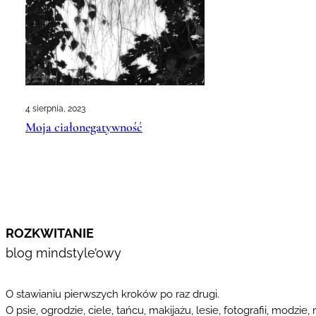
4 sierpnia, 2023
Moja ciałonegatywność
ROZKWITANIE
blog mindstyle’owy
O stawianiu pierwszych kroków po raz drugi.
O psie, ogrodzie, ciele, tańcu, makijażu, lesie, fotografii, modzie, 