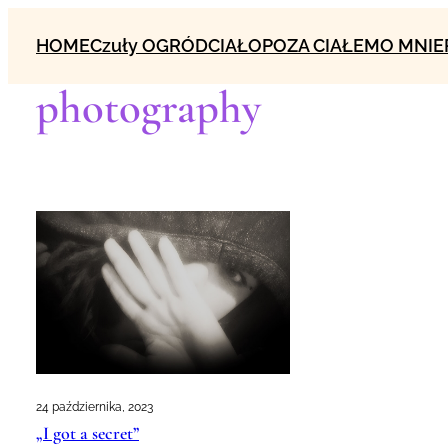
Przejdź
HOME
Czuły OGRÓD
CIAŁO
POZA CIAŁEM
O MNIE
do
treści
photography
24 października, 2023
„I got a secret”