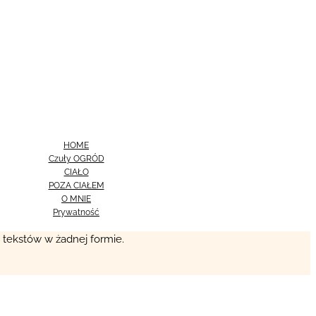
HOME
Czuły OGRÓD
CIAŁO
POZA CIAŁEM
O MNIE
Prywatność
i tekstów w żadnej formie.