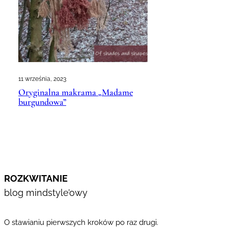
11 września, 2023
Oryginalna makrama „Madame
burgundowa”
ROZKWITANIE
blog mindstyle’owy
O stawianiu pierwszych kroków po raz drugi.