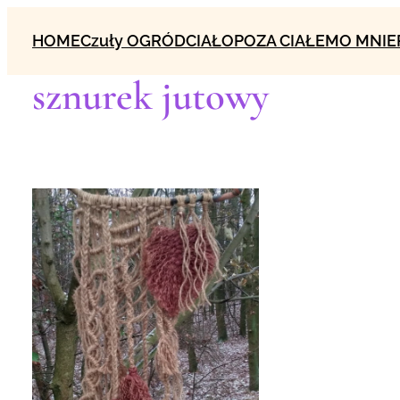
Przejdź
HOME
Czuły OGRÓD
CIAŁO
POZA CIAŁEM
O MNIE
do
treści
sznurek jutowy