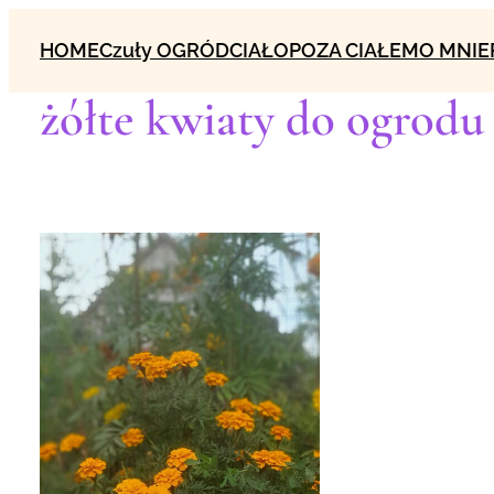
Przejdź
HOME
Czuły OGRÓD
CIAŁO
POZA CIAŁEM
O MNIE
do
treści
żółte kwiaty do ogrodu