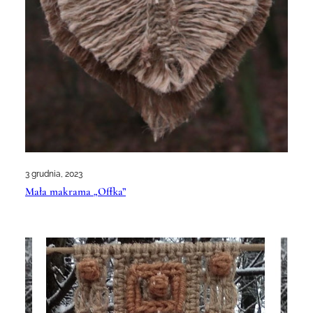
3 grudnia, 2023
Mała makrama „Offka”