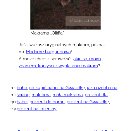
Makrama „Oliffia”
Jeśli szukasz oryginalnych makram, poznaj
np.
Madame burgundową
!
A może chcesz sprawdzić,
jakie są, moim
zdaniem, korzyści z wyplatania makram
?
re
boho
, 
co kupić babci na Gwiazdkę
, 
jaka ozdoba na
mi
ścianę
, 
makrama
, 
mała makrama
, 
prezent dla
qu
babci
, 
prezent do domu
, 
prezent na Gwiazdkę
, 
e.y
prezent na imieniny