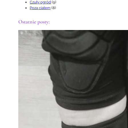
Czuły ogród
(9)
Poza ciałem
(8)
Ostatnie posty: