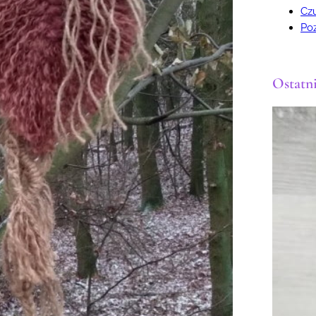
Cz
Po
Ostatni