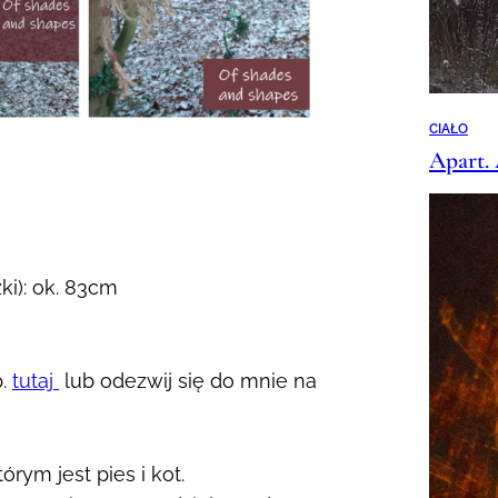
CIAŁO
Apart. 
ki): ok. 83cm
p.
tutaj
lub odezwij się do mnie na
rym jest pies i kot.