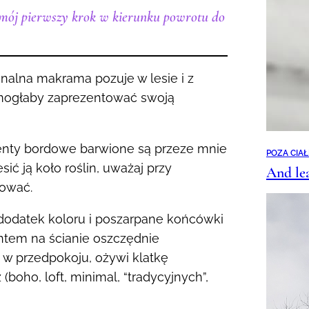
 mój pierwszy krok w kierunku powrotu do
nalna makrama pozuje w lesie i z
 mogłaby zaprezentować swoją
enty bordowe barwione są przeze mnie
POZA CIA
ić ją koło roślin, uważaj przy
And le
bować.
 dodatek koloru i poszarpane końcówki
tem na ścianie oszczędnie
w przedpokoju, ożywi klatkę
boho, loft, minimal, “tradycyjnych”,