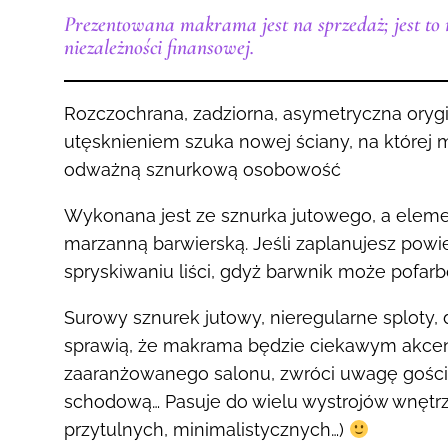
Prezentowana makrama jest na sprzedaż; jest to
niezależności finansowej.
Rozczochrana, zadziorna, asymetryczna orygi
utęsknieniem szuka nowej ściany, na której
odważną sznurkową osobowość
Wykonana jest ze sznurka jutowego, a elem
marzanną barwierską. Jeśli zaplanujesz powies
spryskiwaniu liści, gdyż barwnik może pofar
Surowy sznurek jutowy, nieregularne sploty,
sprawią, że makrama będzie ciekawym akcen
zaaranżowanego salonu, zwróci uwagę gości 
schodową… Pasuje do wielu wystrojów wnętrz (
przytulnych, minimalistycznych…)