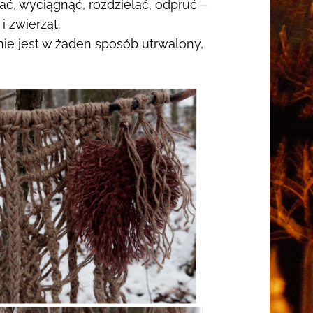
ać, wyciągnąć, rozdzielać, odpruć –
i zwierząt.
 nie jest w żaden sposób utrwalony,