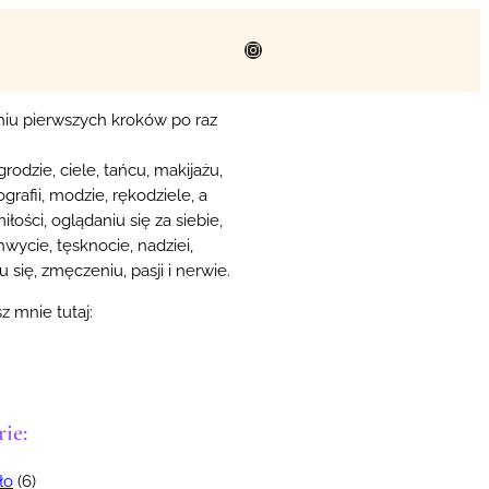
Instagram
niu pierwszych kroków po raz
grodzie, ciele, tańcu, makijażu,
tografii, modzie, rękodziele, a
iłości, oglądaniu się za siebie,
hwycie, tęsknocie, nadziei,
u się, zmęczeniu, pasji i nerwie.
z mnie tutaj:
ie:
ło
(6)