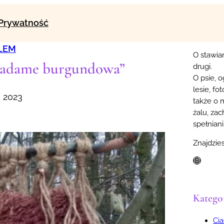
Prywatność
ŁEM
O stawia
Madame burgundowa”
drugi.
O psie, o
lesie, fo
, 2023
także o m
żalu, zac
spełniani
Znajdzies
Instagram
Kategor
Cia