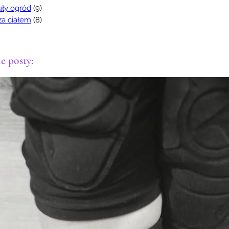
uły ogród
(9)
za ciałem
(8)
e posty: