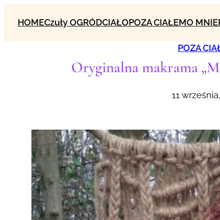
Przejdź
HOME
Czuły OGRÓD
CIAŁO
POZA CIAŁEM
O MNIE
do
treści
POZA CIA
Oryginalna makrama „
11 września