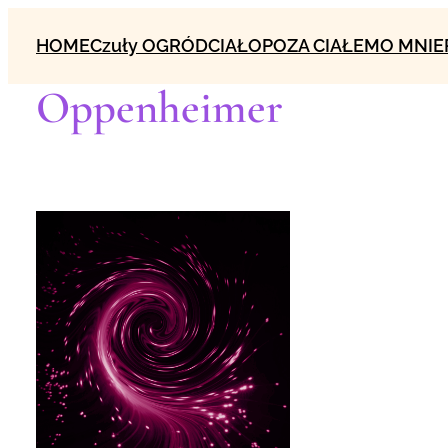
Przejdź
HOME
Czuły OGRÓD
CIAŁO
POZA CIAŁEM
O MNIE
do
treści
Oppenheimer