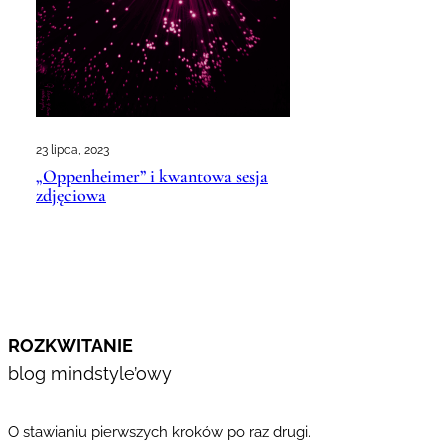
23 lipca, 2023
„Oppenheimer” i kwantowa sesja
zdjęciowa
ROZKWITANIE
blog mindstyle’owy
O stawianiu pierwszych kroków po raz drugi.